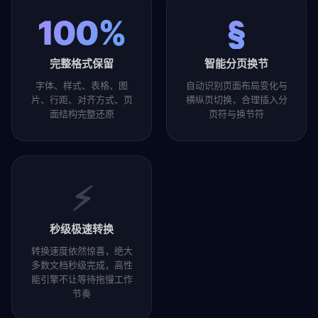
100%
§
完整格式保留
智能分页换节
字体、样式、表格、图
自动识别页面布局变化与
片、行距、对齐方式、页
横纵页切换，合理插入分
面结构完整还原
页符与换节符
⚡
秒级极速转换
转换速度依然惊喜，绝大
多数文档秒级完成，高性
能引擎不让等待拖慢工作
节奏