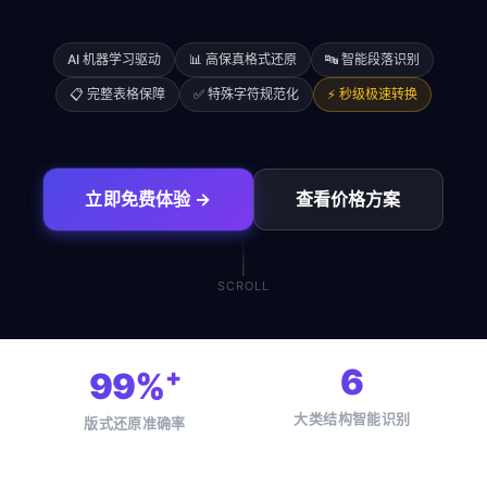
AI 机器学习驱动
📊 高保真格式还原
🔤 智能段落识别
📋 完整表格保障
✅ 特殊字符规范化
⚡ 秒级极速转换
立即免费体验 →
查看价格方案
SCROLL
6
+
99%
大类结构智能识别
版式还原准确率