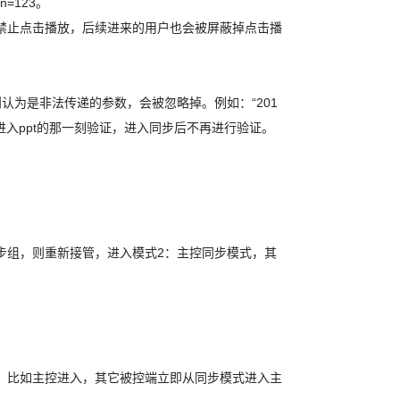
=123。
即禁止点击播放，后续进来的用户也会被屏蔽掉点击播
则认为是非法传递的参数，会被忽略掉。例如：“201
而是点击进入ppt的那一刻验证，进入同步后不再进行验证。
步组，则重新接管，进入模式2：主控同步模式，其
，比如主控进入，其它被控端立即从同步模式进入主