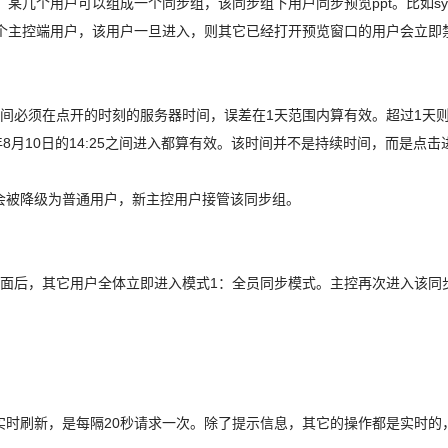
某几个用户可以组成一个同步组，该同步组下用户同步预览ppt。比如syn
户是一个主控端用户，该用户一旦进入，则其它已经打开预览窗口的用户会立
。时间必须在点开的时刻的服务器时间，误差在1天范围内算有效。超过1天
25至2016年8月10日的14:25之间进入都算有效。该时间并不是持续时间，
会被降级为普通用户，新主控用户接管该同步组。
页面后，其它用户全体立即进入模式1：全员同步模式。主控再次进入该同
实时刷新，是每隔20秒请求一次。除了提示信息，其它的操作都是实时的